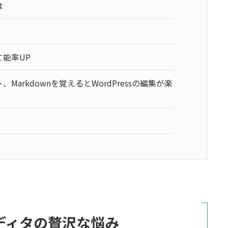
は
能率UP
arkdownを覚えるとWordPressの編集が楽
ディタの贅沢な悩み