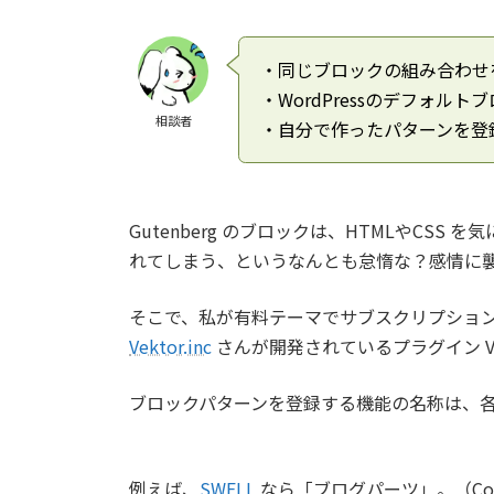
・同じブロックの組み合わせ
・WordPressのデフォル
相談者
・自分で作ったパターンを登
Gutenberg のブロックは、HTMLやCS
れてしまう、というなんとも怠惰な？感情に
そこで、私が有料テーマでサブスクリプショ
Vektor.inc
さんが開発されているプラグイン VK B
ブロックパターンを登録する機能の名称は、
例えば、
SWELL
なら「ブログパーツ」。（Co