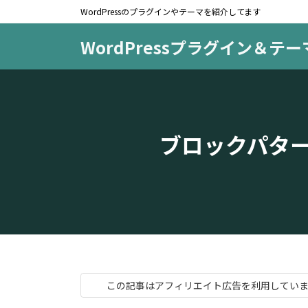
コ
ナ
WordPressのプラグインやテーマを紹介してます
ン
ビ
テ
ゲ
WordPressプラグイン＆テ
ン
ー
ツ
シ
へ
ョ
ス
ン
キ
に
ブロックパターン
ッ
移
プ
動
この記事はアフィリエイト広告を利用してい