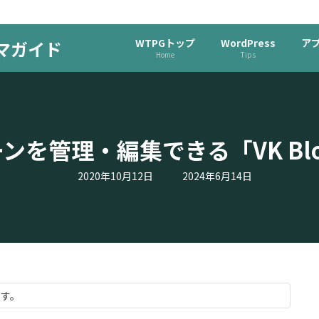
WTPGトップ
WordPress
ア
ーマガイド
Home
Tips
を管理・編集できる「VK Block 
最
2020年10月12日
2024年6月14日
終
更
新
日
時
:
ます。