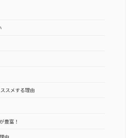
い
インをオススメする理由
インが豊富！
めの理由