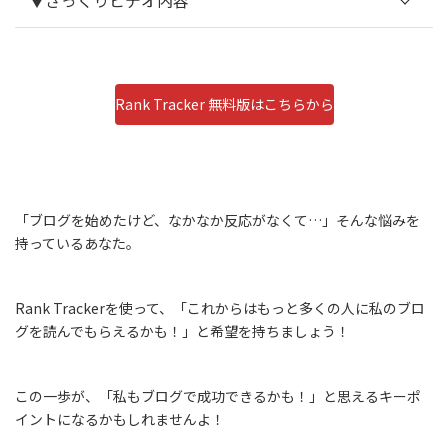
Rank Tracker 無料版はこちらから
自サイトのランキングをモニタ
リング
プロジェクト毎
特定のキーワードや競合の追跡が可
能
「ブログを始めたけど、なかなか反応がなくて…」そんな悩みを
持っているあなた。
キーワードの有効性指数（KEI）とキーワードの難易度
Rank Trackerを使って、「これからはもっと多くの人に私のブロ
グを読んでもらえるかも！」と希望を持ちましょう！
この一歩が、「私もブログで成功できるかも！」と思えるキーポ
イントになるかもしれませんよ！
競合をプロジェクトに追加