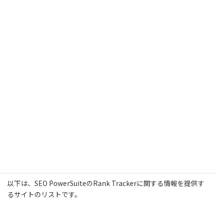
Rank Tracker 無料版はこちらから
Rank Tracker の情報源
Rank Tracker は、世界中でしかも大企業から個人レベルまで幅広
く利用されているアプリケーションです。
以下は、SEO PowerSuiteのRank Trackerに関する情報を提供す
るサイトのリストです。