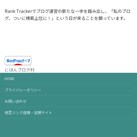
Rank Trackerでブログ運営の新たな一歩を踏み出し、「私のブロ
グ、ついに検索上位に！」という日が来ることを願っています。
数千にも及ぶ新しいキー
ワードアイデアを得ることができます
にほんブログ村
HOME
プライバシーポリシー
お問い合わせ
相互リンク提携・協賛サイト
収集したデータに基づきレポートを作成