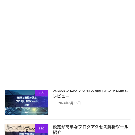
AI と Rank Tracker の役割分担——2つ
SEO
を組み合わせると何が変わるか
2026年3月18日
SEOツール、正直に比較します。GRCや
SEO PowerSuite
めてRank Trackerに乗り換えた本当の
理由
2026年3月16日
人気のブログアクセス解析ソフト比較と
SEO
レビュー
2024年6月16日
設定が簡単なブログアクセス解析ツール
SEO
紹介