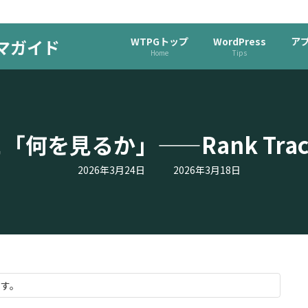
WTPGトップ
WordPress
ア
ーマガイド
Home
Tips
何を見るか」——Rank Trac
最
2026年3月24日
2026年3月18日
終
更
新
日
時
:
ます。