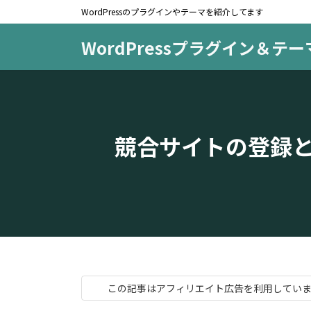
コ
ナ
WordPressのプラグインやテーマを紹介してます
ン
ビ
テ
ゲ
WordPressプラグイン＆テ
ン
ー
ツ
シ
へ
ョ
ス
ン
キ
に
競合サイトの登録と「
ッ
移
プ
動
この記事はアフィリエイト広告を利用してい