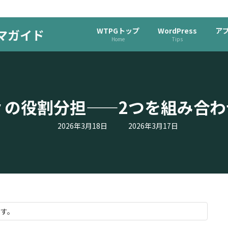
WTPGトップ
WordPress
ア
ーマガイド
Home
Tips
racker の役割分担——2つを組
最
2026年3月18日
2026年3月17日
終
更
新
日
時
:
ます。