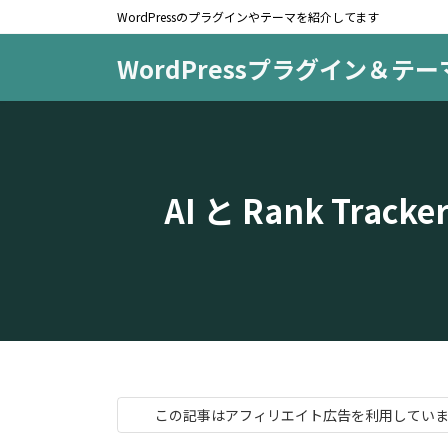
コ
ナ
WordPressのプラグインやテーマを紹介してます
ン
ビ
テ
ゲ
WordPressプラグイン＆テ
ン
ー
ツ
シ
へ
ョ
ス
ン
キ
に
AI と Rank T
ッ
移
プ
動
この記事はアフィリエイト広告を利用してい