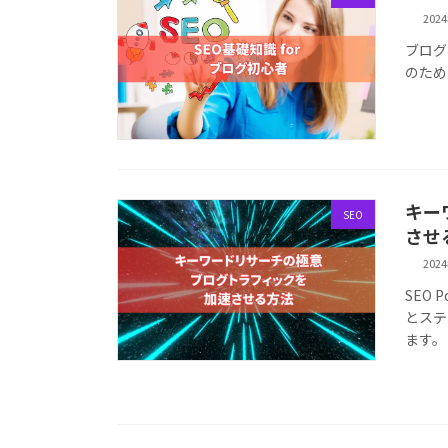
202
ブログ
のため
キー
SEO
させ
202
SEO 
とステ
ます。