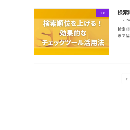
検索
SEO
202
検索順
まで幅
投
«
稿
の
ペ
ー