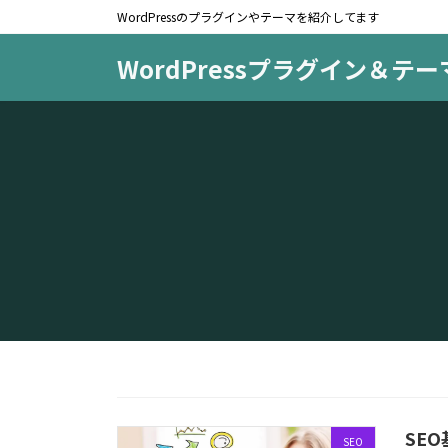
コ
ナ
WordPressのプラグインやテーマを紹介してます
ン
ビ
テ
ゲ
WordPressプラグイン＆テ
ン
ー
ツ
シ
へ
ョ
ス
ン
キ
に
ッ
移
プ
動
SEO
SEO