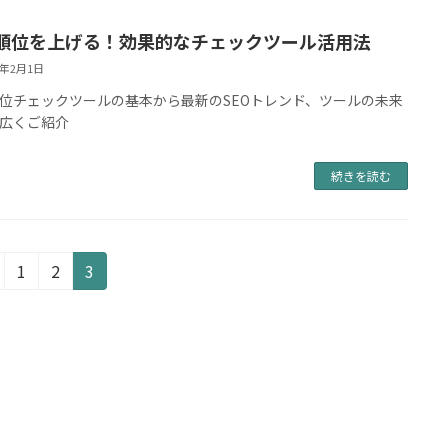
順位を上げる！効果的なチェックツール活用法
4年2月1日
位チェックツールの基本から最新のSEOトレンド、ツールの未来
広くご紹介
続きを読む
固
固
固
1
2
3
定
定
定
ペ
ペ
ペ
ー
ー
ー
ジ
ジ
ジ