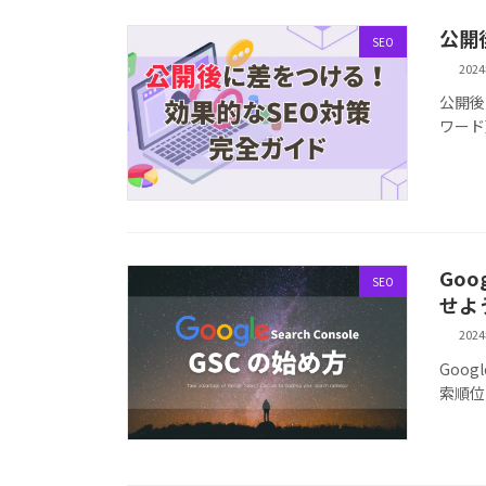
公開
SEO
202
公開後
ワード
Goo
SEO
せよ
202
Goog
索順位